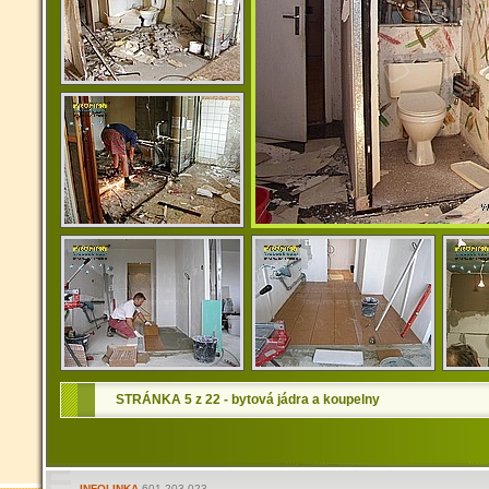
STRÁNKA 5 z 22 - bytová jádra a koupelny
INFOLINKA
601 203 023