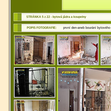
STRÁNKA 5 z 22 - bytová jádra a koupelny
první den-aneb bourání bytového 
POPIS FOTOGRAFIE: