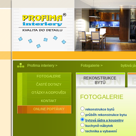
Profima interiery
>
Fotogalerie
>
bytová j
FOTOGALERIE
REKONSTRUKCE
BYTŮ
ČASTÉ DOTAZY
OTÁZKY A ODPOVĚDI
FOTOGALERIE
KONTAKT
ONLINE POPTÁVKY
rekonstrukce bytů
průběh rekonstrukce bytu
bytová jádra a koupelny
kuchyně-nábytek
technika a vybavení