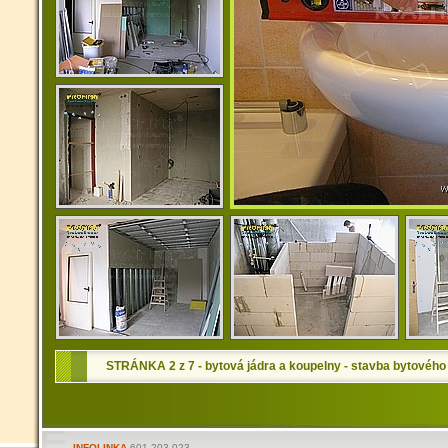
STRÁNKA 2 z 7 - bytová jádra a koupelny - stavba bytového
INFOLINKA
601 203 023