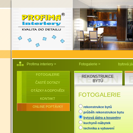
Profima interiery
>
Fotogalerie
>
bytová j
FOTOGALERIE
REKONSTRUKCE
BYTŮ
ČASTÉ DOTAZY
OTÁZKY A ODPOVĚDI
FOTOGALERIE
KONTAKT
ONLINE POPTÁVKY
rekonstrukce bytů
průběh rekonstrukce bytu
bytová jádra a koupelny
kuchyně-nábytek
technika a vybavení