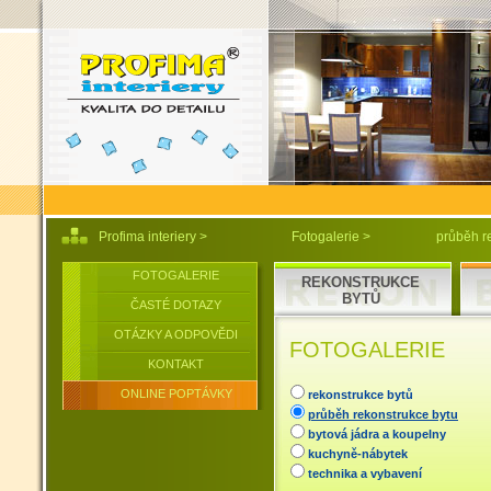
Profima interiery
>
Fotogalerie
>
průběh r
FOTOGALERIE
REKONSTRUKCE
BYTŮ
ČASTÉ DOTAZY
OTÁZKY A ODPOVĚDI
FOTOGALERIE
KONTAKT
ONLINE POPTÁVKY
rekonstrukce bytů
průběh rekonstrukce bytu
bytová jádra a koupelny
kuchyně-nábytek
technika a vybavení