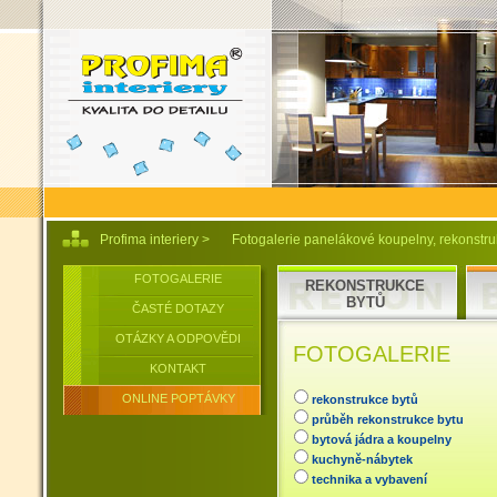
Profima interiery
>
Fotogalerie panelákové koupelny, rekonstruk
FOTOGALERIE
REKONSTRUKCE
BYTŮ
ČASTÉ DOTAZY
OTÁZKY A ODPOVĚDI
FOTOGALERIE
KONTAKT
ONLINE POPTÁVKY
rekonstrukce bytů
průběh rekonstrukce bytu
bytová jádra a koupelny
kuchyně-nábytek
technika a vybavení