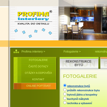
Profima interiery
>
Fotogalerie
>
rekonstr
FOTOGALERIE
REKONSTRUKCE
BYTŮ
ČASTÉ DOTAZY
OTÁZKY A ODPOVĚDI
FOTOGALERIE
KONTAKT
ONLINE POPTÁVKY
rekonstrukce bytů
průběh rekonstrukce bytu
bytová jádra a koupelny
kuchyně-nábytek
technika a vybavení